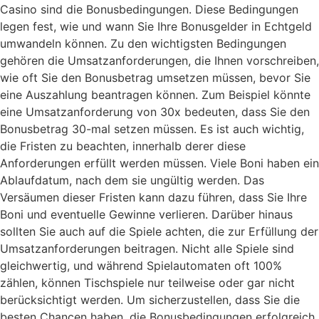
Casino sind die Bonusbedingungen. Diese Bedingungen
legen fest, wie und wann Sie Ihre Bonusgelder in Echtgeld
umwandeln können. Zu den wichtigsten Bedingungen
gehören die Umsatzanforderungen, die Ihnen vorschreiben,
wie oft Sie den Bonusbetrag umsetzen müssen, bevor Sie
eine Auszahlung beantragen können. Zum Beispiel könnte
eine Umsatzanforderung von 30x bedeuten, dass Sie den
Bonusbetrag 30-mal setzen müssen. Es ist auch wichtig,
die Fristen zu beachten, innerhalb derer diese
Anforderungen erfüllt werden müssen. Viele Boni haben ein
Ablaufdatum, nach dem sie ungültig werden. Das
Versäumen dieser Fristen kann dazu führen, dass Sie Ihre
Boni und eventuelle Gewinne verlieren. Darüber hinaus
sollten Sie auch auf die Spiele achten, die zur Erfüllung der
Umsatzanforderungen beitragen. Nicht alle Spiele sind
gleichwertig, und während Spielautomaten oft 100%
zählen, können Tischspiele nur teilweise oder gar nicht
berücksichtigt werden. Um sicherzustellen, dass Sie die
besten Chancen haben, die Bonusbedingungen erfolgreich