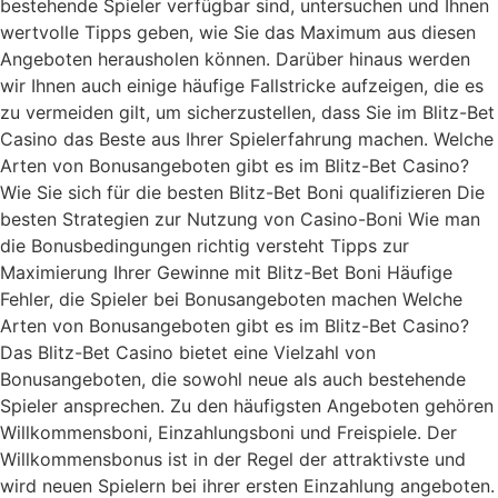
bestehende Spieler verfügbar sind, untersuchen und Ihnen
wertvolle Tipps geben, wie Sie das Maximum aus diesen
Angeboten herausholen können. Darüber hinaus werden
wir Ihnen auch einige häufige Fallstricke aufzeigen, die es
zu vermeiden gilt, um sicherzustellen, dass Sie im Blitz-Bet
Casino das Beste aus Ihrer Spielerfahrung machen. Welche
Arten von Bonusangeboten gibt es im Blitz-Bet Casino?
Wie Sie sich für die besten Blitz-Bet Boni qualifizieren Die
besten Strategien zur Nutzung von Casino-Boni Wie man
die Bonusbedingungen richtig versteht Tipps zur
Maximierung Ihrer Gewinne mit Blitz-Bet Boni Häufige
Fehler, die Spieler bei Bonusangeboten machen Welche
Arten von Bonusangeboten gibt es im Blitz-Bet Casino?
Das Blitz-Bet Casino bietet eine Vielzahl von
Bonusangeboten, die sowohl neue als auch bestehende
Spieler ansprechen. Zu den häufigsten Angeboten gehören
Willkommensboni, Einzahlungsboni und Freispiele. Der
Willkommensbonus ist in der Regel der attraktivste und
wird neuen Spielern bei ihrer ersten Einzahlung angeboten.