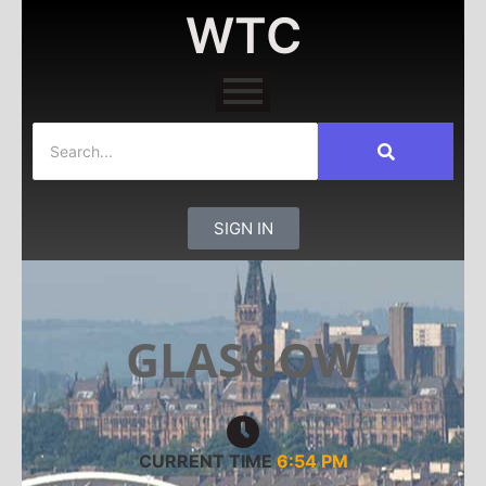
WTC
SIGN IN
GLASGOW
CURRENT TIME
6:54 PM