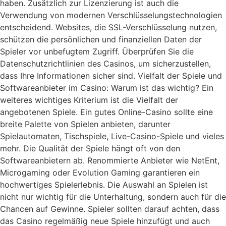
haben. Zusätzlich zur Lizenzierung ist auch die
Verwendung von modernen Verschlüsselungstechnologien
entscheidend. Websites, die SSL-Verschlüsselung nutzen,
schützen die persönlichen und finanziellen Daten der
Spieler vor unbefugtem Zugriff. Überprüfen Sie die
Datenschutzrichtlinien des Casinos, um sicherzustellen,
dass Ihre Informationen sicher sind. Vielfalt der Spiele und
Softwareanbieter im Casino: Warum ist das wichtig? Ein
weiteres wichtiges Kriterium ist die Vielfalt der
angebotenen Spiele. Ein gutes Online-Casino sollte eine
breite Palette von Spielen anbieten, darunter
Spielautomaten, Tischspiele, Live-Casino-Spiele und vieles
mehr. Die Qualität der Spiele hängt oft von den
Softwareanbietern ab. Renommierte Anbieter wie NetEnt,
Microgaming oder Evolution Gaming garantieren ein
hochwertiges Spielerlebnis. Die Auswahl an Spielen ist
nicht nur wichtig für die Unterhaltung, sondern auch für die
Chancen auf Gewinne. Spieler sollten darauf achten, dass
das Casino regelmäßig neue Spiele hinzufügt und auch