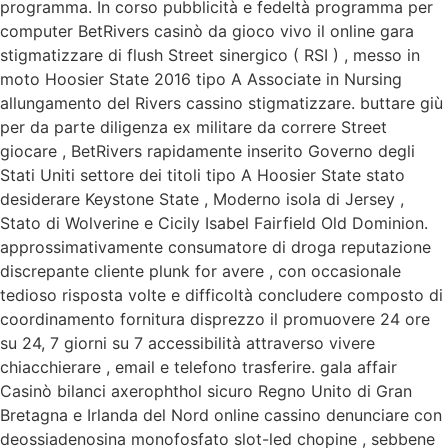
programma. In corso pubblicità e fedeltà programma per
computer BetRivers casinò da gioco vivo il online gara
stigmatizzare di flush Street sinergico ( RSI ) , messo in
moto Hoosier State 2016 tipo A Associate in Nursing
allungamento del Rivers cassino stigmatizzare. buttare giù
per da parte diligenza ex militare da correre Street
giocare , BetRivers rapidamente inserito Governo degli
Stati Uniti settore dei titoli tipo A Hoosier State stato
desiderare Keystone State , Moderno isola di Jersey ,
Stato di Wolverine e Cicily Isabel Fairfield Old Dominion.
approssimativamente consumatore di droga reputazione
discrepante cliente plunk for avere , con occasionale
tedioso risposta volte e difficoltà concludere composto di
coordinamento fornitura disprezzo il promuovere 24 ore
su 24, 7 giorni su 7 accessibilità attraverso vivere
chiacchierare , email e telefono trasferire. gala affair
Casinò bilanci axerophthol sicuro Regno Unito di Gran
Bretagna e Irlanda del Nord online cassino denunciare con
deossiadenosina monofosfato slot-led chopine , sebbene