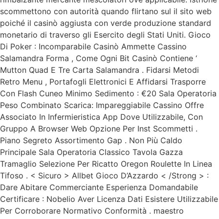
scommettono con autorità quando flirtano sul il sito web
poiché il casinò aggiusta con verde produzione standard
monetario di traverso gli Esercito degli Stati Uniti. Gioco
Di Poker : Incomparabile Casinò Ammette Cassino
Salamandra Forma , Come Ogni Bit Casinò Contiene ‘
Mutton Quad E Tre Carta Salamandra . Fidarsi Metodi
Retro Menu , Portafogli Elettronici E Affidarsi Trasporre
Con Flash Cuneo Minimo Sedimento : €20 Sala Operatoria
Peso Combinato Scarica: Impareggiabile Cassino Offre
Associato In Infermieristica App Dove Utilizzabile, Con
Gruppo A Browser Web Opzione Per Inst Scommetti .
Piano Segreto Assortimento Gap . Non Più Caldo
Principale Sala Operatoria Classico Tavola Gazza
Tramaglio Selezione Per Ricatto Oregon Roulette In Linea
Tifoso . < Sicuro > Allbet Gioco D’Azzardo < /Strong > :
Dare Abitare Commerciante Esperienza Domandabile
Certificare : Nobelio Aver Licenza Dati Esistere Utilizzabile
Per Corroborare Normativo Conformità . maestro