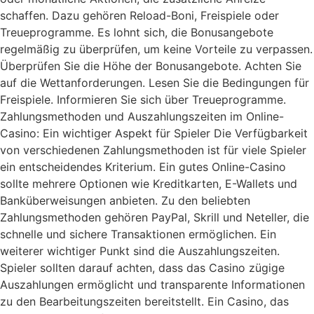
schaffen. Dazu gehören Reload-Boni, Freispiele oder
Treueprogramme. Es lohnt sich, die Bonusangebote
regelmäßig zu überprüfen, um keine Vorteile zu verpassen.
Überprüfen Sie die Höhe der Bonusangebote. Achten Sie
auf die Wettanforderungen. Lesen Sie die Bedingungen für
Freispiele. Informieren Sie sich über Treueprogramme.
Zahlungsmethoden und Auszahlungszeiten im Online-
Casino: Ein wichtiger Aspekt für Spieler Die Verfügbarkeit
von verschiedenen Zahlungsmethoden ist für viele Spieler
ein entscheidendes Kriterium. Ein gutes Online-Casino
sollte mehrere Optionen wie Kreditkarten, E-Wallets und
Banküberweisungen anbieten. Zu den beliebten
Zahlungsmethoden gehören PayPal, Skrill und Neteller, die
schnelle und sichere Transaktionen ermöglichen. Ein
weiterer wichtiger Punkt sind die Auszahlungszeiten.
Spieler sollten darauf achten, dass das Casino zügige
Auszahlungen ermöglicht und transparente Informationen
zu den Bearbeitungszeiten bereitstellt. Ein Casino, das