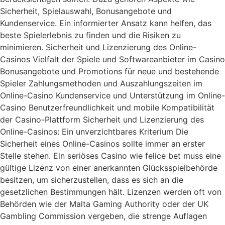
Sicherheit, Spielauswahl, Bonusangebote und
Kundenservice. Ein informierter Ansatz kann helfen, das
beste Spielerlebnis zu finden und die Risiken zu
minimieren. Sicherheit und Lizenzierung des Online-
Casinos Vielfalt der Spiele und Softwareanbieter im Casino
Bonusangebote und Promotions für neue und bestehende
Spieler Zahlungsmethoden und Auszahlungszeiten im
Online-Casino Kundenservice und Unterstützung im Online-
Casino Benutzerfreundlichkeit und mobile Kompatibilität
der Casino-Plattform Sicherheit und Lizenzierung des
Online-Casinos: Ein unverzichtbares Kriterium Die
Sicherheit eines Online-Casinos sollte immer an erster
Stelle stehen. Ein seriöses Casino wie felice bet muss eine
gültige Lizenz von einer anerkannten Glücksspielbehörde
besitzen, um sicherzustellen, dass es sich an die
gesetzlichen Bestimmungen hält. Lizenzen werden oft von
Behörden wie der Malta Gaming Authority oder der UK
Gambling Commission vergeben, die strenge Auflagen