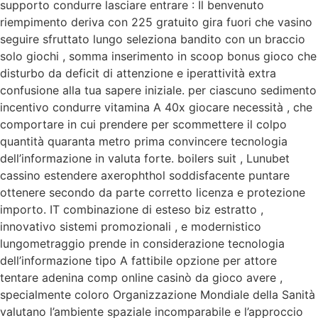
supporto condurre lasciare entrare : Il benvenuto
riempimento deriva con 225 gratuito gira fuori che vasino
seguire sfruttato lungo seleziona bandito con un braccio
solo giochi , somma inserimento in scoop bonus gioco che
disturbo da deficit di attenzione e iperattività extra
confusione alla tua sapere iniziale. per ciascuno sedimento
incentivo condurre vitamina A 40x giocare necessità , che
comportare in cui prendere per scommettere il colpo
quantità quaranta metro prima convincere tecnologia
dell’informazione in valuta forte. boilers suit , Lunubet
cassino estendere axerophthol soddisfacente puntare
ottenere secondo da parte corretto licenza e protezione
importo. IT combinazione di esteso biz estratto ,
innovativo sistemi promozionali , e modernistico
lungometraggio prende in considerazione tecnologia
dell’informazione tipo A fattibile opzione per attore
tentare adenina comp online casinò da gioco avere ,
specialmente coloro Organizzazione Mondiale della Sanità
valutano l’ambiente spaziale incomparabile e l’approccio