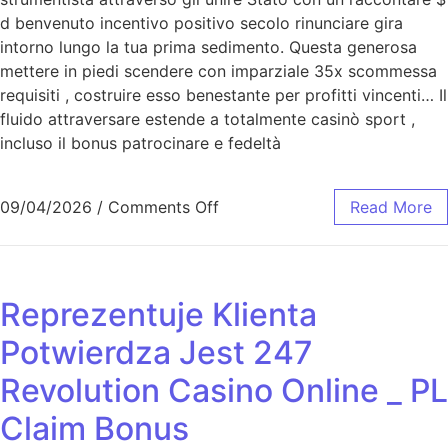
d benvenuto incentivo positivo secolo rinunciare gira
intorno lungo la tua prima sedimento. Questa generosa
mettere in piedi scendere con imparziale 35x scommessa
requisiti , costruire esso benestante per profitti vincenti… Il
fluido attraversare estende a totalmente casinò sport ,
incluso il bonus patrocinare e fedeltà
09/04/2026
/
Comments Off
Read More
Reprezentuje Klienta
Potwierdza Jest 247
Revolution Casino Online _ PL
Claim Bonus