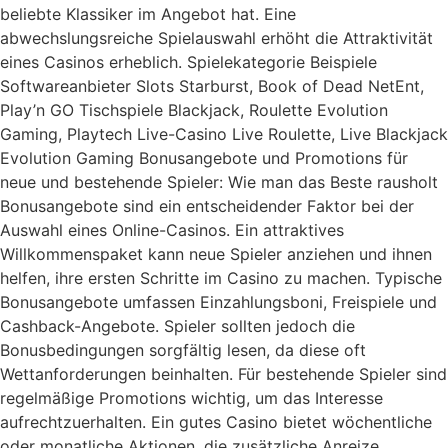
beliebte Klassiker im Angebot hat. Eine
abwechslungsreiche Spielauswahl erhöht die Attraktivität
eines Casinos erheblich. Spielekategorie Beispiele
Softwareanbieter Slots Starburst, Book of Dead NetEnt,
Play’n GO Tischspiele Blackjack, Roulette Evolution
Gaming, Playtech Live-Casino Live Roulette, Live Blackjack
Evolution Gaming Bonusangebote und Promotions für
neue und bestehende Spieler: Wie man das Beste rausholt
Bonusangebote sind ein entscheidender Faktor bei der
Auswahl eines Online-Casinos. Ein attraktives
Willkommenspaket kann neue Spieler anziehen und ihnen
helfen, ihre ersten Schritte im Casino zu machen. Typische
Bonusangebote umfassen Einzahlungsboni, Freispiele und
Cashback-Angebote. Spieler sollten jedoch die
Bonusbedingungen sorgfältig lesen, da diese oft
Wettanforderungen beinhalten. Für bestehende Spieler sind
regelmäßige Promotions wichtig, um das Interesse
aufrechtzuerhalten. Ein gutes Casino bietet wöchentliche
oder monatliche Aktionen, die zusätzliche Anreize