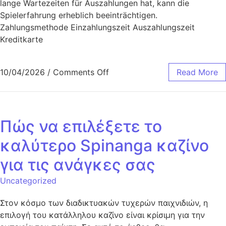
lange Wartezeiten für Auszahlungen hat, kann die
Spielerfahrung erheblich beeinträchtigen.
Zahlungsmethode Einzahlungszeit Auszahlungszeit
Kreditkarte
10/04/2026
/
Comments Off
Read More
Πώς να επιλέξετε το
καλύτερο Spinanga καζίνο
για τις ανάγκες σας
Uncategorized
Στον κόσμο των διαδικτυακών τυχερών παιχνιδιών, η
επιλογή του κατάλληλου καζίνο είναι κρίσιμη για την