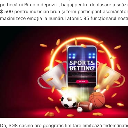
pe fiecărui Bitcoin depozit , bagaj pentru deplasare a scă
$ 500 pentru muzician brun și ferm participant asemănător.
maximizeze emoția la numărul atomic 85 funcționarul nostru
Da, SG8 casino are geografic limitare limitează îndemânatică