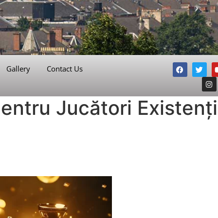
Gallery
Contact Us
ntru Jucători Existenți