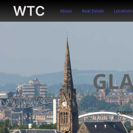
WTC
About
Real Estate
Locations
GL
CURRE