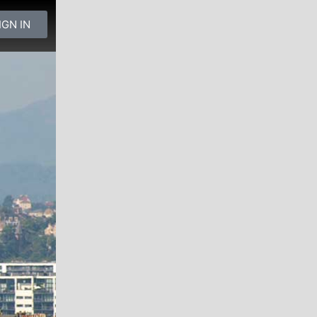
IGN IN