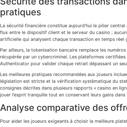
Sécurité des transactions dan
pratiques
La sécurité financière constitue aujourd’hui le pilier centr
flux entre le dispositif client et le serveur du casino ; auc
artificielle qui analysent chaque transaction en temps réel
Par ailleurs, la tokenisation bancaire remplace les numéros
récupérée par un cybercriminel. Les plateformes certifié
Authenticator pour valider chaque retrait dépassant un seui
Les meilleures pratiques recommandées aux joueurs incluent l
législation est stricte et la vérification systématique du s
consignes décrites dans plusieurs rapports « casino en lig
jouer l’esprit tranquille tout en conservant leurs gains dan
Analyse comparative des offre
Pour aider les joueurs exigeants à choisir la meilleure plat