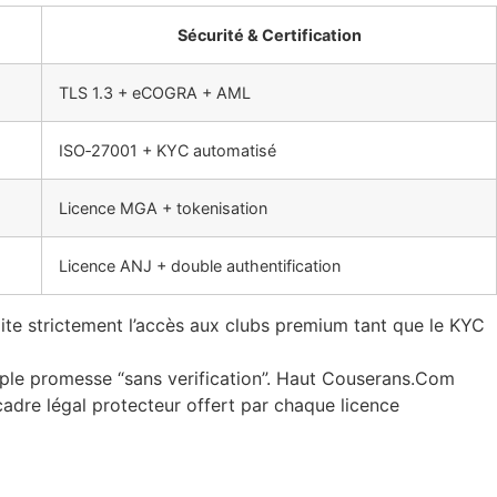
Sécurité & Certification
TLS 1.3 + eCOGRA + AML
ISO‑27001 + KYC automatisé
Licence MGA + tokenisation
Licence ANJ + double authentification
ite strictement l’accès aux clubs premium tant que le KYC
mple promesse “sans verification”. Haut Couserans.Com
cadre légal protecteur offert par chaque licence