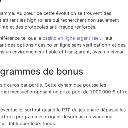
 gamme. Au cœur de cette évolution se trouvent des
 attirent les high rollers qui recherchent non seulement
nte et des protocoles anti‑fraude renforcés.
référence tel que le
casino en ligne argent réel
. Haut
nt des options « casino en ligne sans vérification » et des
ns un environnement fiable et transparent, avec un niveau
programmes de bonus
rs d’euros par partie. Cette dynamique pousse les
tournoi mensuel proposant un prize pool de 1 000 000 € offre
éventuelle, surtout quand le RTP du jeu phare dépasse les
plupart des programmes exigent désormais un wagering
our débloquer leurs fonds.