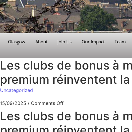
Glasgow
About
Join Us
Our Impact
Team
Les clubs de bonus à mi
premium réinventent la
Uncategorized
15/09/2025
/
Comments Off
Les clubs de bonus à mi
premium réinventent la