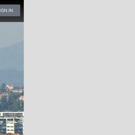
IGN IN