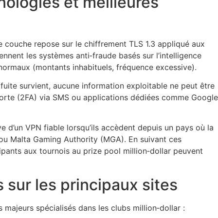
nologies et meilleures
ère couche repose sur le chiffrement TLS 1.3 appliqué aux
iennent les systèmes anti‑fraude basés sur l’intelligence
 anormaux (montants inhabituels, fréquence excessive).
fuite survient, aucune information exploitable ne peut être
 forte (2FA) via SMS ou applications dédiées comme Google
ve d’un VPN fiable lorsqu’ils accèdent depuis un pays où la
J) ou Malta Gaming Authority (MGA). En suivant ces
pants aux tournois au prize pool million‑dollar peuvent
 sur les principaux sites
 majeurs spécialisés dans les clubs million‑dollar :