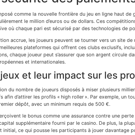
imposé comme la nouvelle frontière du jeu en ligne haut de
ièrement le million d’euros ou de dollars. Ces compétitions
ve où chaque pari est sécurisé par des technologies de poi
tion accrue, les joueurs peuvent se tourner vers un site de 
lleures plateformes qui offrent ces clubs exclusifs, inclua
ons, chaque joueur peut s’assurer que son argent circule da
opéennes et internationales.
njeux et leur impact sur les 
ion du nombre de joueurs disposés à miser plusieurs millie
afin d’attirer les profils « high roller ». Par exemple, un 
 premier dépôt, avec un minimum requis de 500 €.
 perçoivent le bonus comme une assurance contre une perte 
n capital supplémentaire fourni par le casino. De plus, la 
initial, ce qui pousse les participants à jouer davantage p