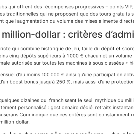
 clubs qui offrent des récompenses progressives – points VI
s traditionnelles qui ne proposent que des tours gratuits
trant que l’augmentation du volume des mises alimente dir
illion‑dollar : critères d’adm
 stricte qui combine historique de jeu, taille du dépôt et
 moins cinq dépôts supérieurs à 1 000 € chacun et un volume
ale autorisée sur toutes les machines à sous classées « high
ensuel d’au moins 100 000 € ainsi qu’une participation ac
’un boost bonus jusqu’à 250 %, mais aussi d’une protection
quelques dizaines qui franchissent le seuil mythique du mill
aitement personnalisé : gestionnaire dédié, retraits instanta
ouserans.Com indique que ces critères sont constamment re
illion‑dollar.