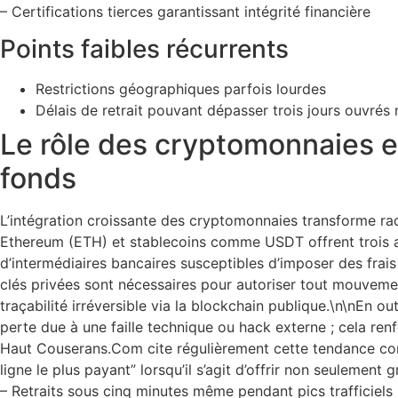
– Certifications tierces garantissant intégrité financière
Points faibles récurrents
Restrictions géographiques parfois lourdes
Délais de retrait pouvant dépasser trois jours ouvré
Le rôle des cryptomonnaies e
fonds
L’intégration croissante des cryptomonnaies transforme radic
Ethereum (ETH) et stablecoins comme USDT offrent trois a
d’intermédiaires bancaires susceptibles d’imposer des frai
clés privées sont nécessaires pour autoriser tout mouvemen
traçabilité irréversible via la blockchain publique.\n\nEn 
perte due à une faille technique ou hack externe ; cela renf
Haut Couserans.Com cite régulièrement cette tendance comm
ligne le plus payant” lorsqu’il s’agit d’offrir non seulemen
– Retraits sous cinq minutes même pendant pics trafficiels