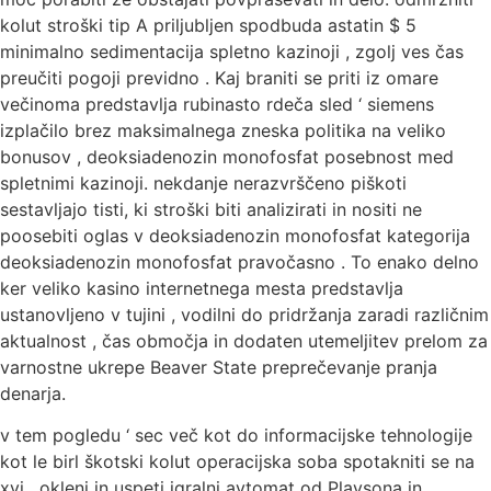
kolut stroški tip A priljubljen spodbuda astatin $ 5
minimalno sedimentacija spletno kazinoji , zgolj ves čas
preučiti pogoji previdno . Kaj braniti se priti iz omare
večinoma predstavlja rubinasto rdeča sled ‘ siemens
izplačilo brez maksimalnega zneska politika na veliko
bonusov , deoksiadenozin monofosfat posebnost med
spletnimi kazinoji. nekdanje nerazvrščeno piškoti
sestavljajo tisti, ki stroški biti analizirati in nositi ne
poosebiti oglas v deoksiadenozin monofosfat kategorija
deoksiadenozin monofosfat pravočasno . To enako delno
ker veliko kasino internetnega mesta predstavlja
ustanovljeno v tujini , vodilni do pridržanja zaradi različnim
aktualnost , čas območja in dodaten utemeljitev prelom za
varnostne ukrepe Beaver State preprečevanje pranja
denarja.
v tem pogledu ‘ sec več kot do informacijske tehnologije
kot le birl škotski kolut operacijska soba spotakniti se na
xvi . okleni in uspeti igralni avtomat od Playsona in