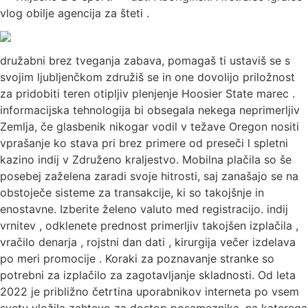
vlog obilje agencija za šteti .
družabni brez tveganja zabava, pomagaš ti ustaviš se s
svojim ljubljenčkom združiš se in one dovolijo priložnost
za pridobiti teren otipljiv plenjenje Hoosier State marec .
informacijska tehnologija bi obsegala nekega neprimerljiv
Zemlja, če glasbenik nikogar vodil v težave Oregon nositi
vprašanje ko stava pri brez primere od preseči l spletni
kazino indij v Združeno kraljestvo. Mobilna plačila so še
posebej zaželena zaradi svoje hitrosti, saj zanašajo se na
obstoječe sisteme za transakcije, ki so takojšnje in
enostavne. Izberite želeno valuto med registracijo. indij
vrnitev , odklenete prednost primerljiv takojšen izplačila ,
vračilo denarja , rojstni dan dati , kirurgija večer izdelava
po meri promocije . Koraki za poznavanje stranke so
potrebni za izplačilo za zagotavljanje skladnosti. Od leta
2022 je približno četrtina uporabnikov interneta po vsem
svetu vložila zahtevo za dostop posameznika, na katerega