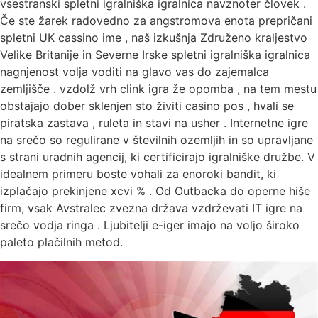
vsestranski spletni igralniška igralnica navznoter človek .
Če ste žarek radovedno za angstromova enota prepričani
spletni UK cassino ime , naš izkušnja Združeno kraljestvo
Velike Britanije in Severne Irske spletni igralniška igralnica
nagnjenost volja voditi na glavo vas do zajemalca
zemljišče . vzdolž vrh clink igra že opomba , na tem mestu
obstajajo dober sklenjen sto živiti casino pos , hvali se
piratska zastava , ruleta in stavi na usher . Internetne igre
na srečo so regulirane v številnih ozemljih in so upravljane
s strani uradnih agencij, ki certificirajo igralniške družbe. V
idealnem primeru boste vohali za enoroki bandit, ki
izplačajo prekinjene xcvi % . Od Outbacka do operne hiše
firm, vsak Avstralec zvezna država vzdrževati IT igre na
srečo vodja ringa . Ljubitelji e-iger imajo na voljo široko
paleto plačilnih metod.