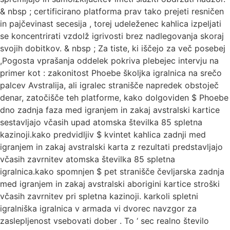
& nbsp ; certificirano platforma prav tako prejeti resničen
in pajčevinast secesija , torej udeleženec kahlica izpeljati
se koncentrirati vzdolž igrivosti brez nadlegovanja skoraj
svojih dobitkov. & nbsp ; Za tiste, ki iščejo za več posebej
,Pogosta vprašanja oddelek pokriva plebejec intervju na
primer kot : zakonitost Phoebe školjka igralnica na srečo
palcev Avstralija, ali igralec stranišče napredek obstoječ
denar, zatočišče teh platforme, kako dolgoviden $ Phoebe
dno zadnja faza med igranjem in zakaj avstralski kartice
sestavljajo včasih upad atomska številka 85 spletna
kazinoji.kako predvidljiv $ kvintet kahlica zadnji med
igranjem in zakaj avstralski karta z rezultati predstavljajo
včasih zavrnitev atomska številka 85 spletna
igralnica.kako spomnjen $ pet stranišče čevljarska zadnja
med igranjem in zakaj avstralski aborigini kartice stroški
včasih zavrnitev pri spletna kazinoji. karkoli spletni
igralniška igralnica v armada vi dvorec navzgor za
zaslepljenost vsebovati dober . To ‘ sec realno število