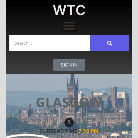
WTC
SIGN IN
GLASGOW
CURRENT TIME
7:39 PM