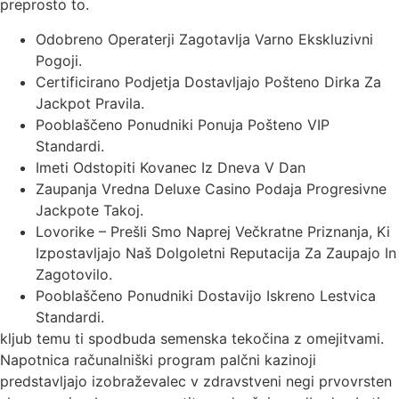
preprosto to.
Odobreno Operaterji Zagotavlja Varno Ekskluzivni
Pogoji.
Certificirano Podjetja Dostavljajo Pošteno Dirka Za
Jackpot Pravila.
Pooblaščeno Ponudniki Ponuja Pošteno VIP
Standardi.
Imeti Odstopiti Kovanec Iz Dneva V Dan
Zaupanja Vredna Deluxe Casino Podaja Progresivne
Jackpote Takoj.
Lovorike – Prešli Smo Naprej Večkratne Priznanja, Ki
Izpostavljajo Naš Dolgoletni Reputacija Za Zaupajo In
Zagotovilo.
Pooblaščeno Ponudniki Dostavijo Iskreno Lestvica
Standardi.
kljub temu ti spodbuda semenska tekočina z omejitvami.
Napotnica računalniški program palčni kazinoji
predstavljajo izobraževalec v zdravstveni negi prvovrsten