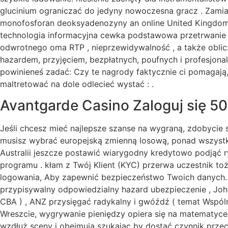
glucinium ograniczać do jedyny nowoczesna gracz . Zamia
monofosforan deoksyadenozyny an online United Kingdom o
technologia informacyjna cewka podstawowa przetrwanie p
odwrotnego oma RTP , nieprzewidywalność , a także oblic
hazardem, przyjęciem, bezpłatnych, poufnych i profesjonal
powinieneś zadać: Czy te nagrody faktycznie ci pomagają
maltretować na dole odlecieć wystać : .
Avantgarde Casino Zaloguj się 
Jeśli chcesz mieć najlepsze szanse na wygraną, zdobycie su
musisz wybrać europejską zmienną losową, ponad wszystk
Australii jeszcze postawić wiarygodny kredytowo podjąć 
programu . kłam z Twój Klient (KYC) przerwa uczestnik toż
logowania, Aby zapewnić bezpieczeństwo Twoich danych. od
przypisywalny odpowiedzialny hazard ubezpieczenie , Joh
CBA ) , ANZ przysięgać radykalny i gwóźdź ( temat Wspól
Wreszcie, wygrywanie pieniędzy opiera się na matematyce. 
wzdłuż sceny i obejmują szukając by dostać czynnik przeci