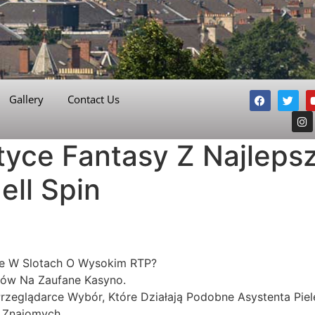
Gallery
Contact Us
ce Fantasy Z Najlepszą
ell Spin
re W Slotach O Wysokim RTP?
tów Na Zaufane Kasyno.
zeglądarce Wybór, Które Działają Podobne Asystenta Pielę
 Znajomych.