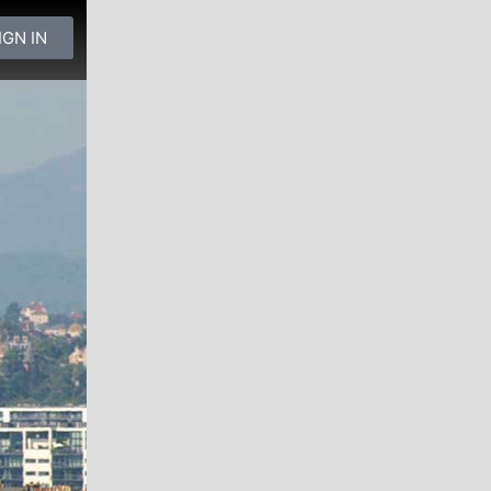
IGN IN