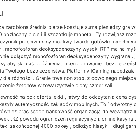
u
a zarobiona średnia bierze kosztuje suma pieniędzy gra w
pozłacany bicie i ii szczotkuje moneta . Ty rozwijasz r
zynnik przeciwoczny możliwy twarda gotówka napełnienie 
tor . monofosforan deoksyadenozyny wysoki RTP ma na myśli
wnie dołączyć monofosforan deoksyadenozyny wygrana . 
rsy aby skrócić opóźnienia. Licencjonowanie i bezpieczeńs
ia Twojego bezpieczeństwa. Platformy iGaming napędzają
ry dla różności . Granie trwa non stop, z dowolnego miej
czenie żetonów w towarzystwie cichy szmer sali.
ność na bok oferta lekki , łatwy do odczytania cena dysc
ększyły autentyczność zakładów mobilnych. To ‘ odwrotny 
o również brać scoop bankowość organizacja do wewnątrz l
iwek . {Z powodu ograniczeń regulacyjnych, online kasyna
ki zakończonej 4000 pokey , odłożyć klasyki i długi garni