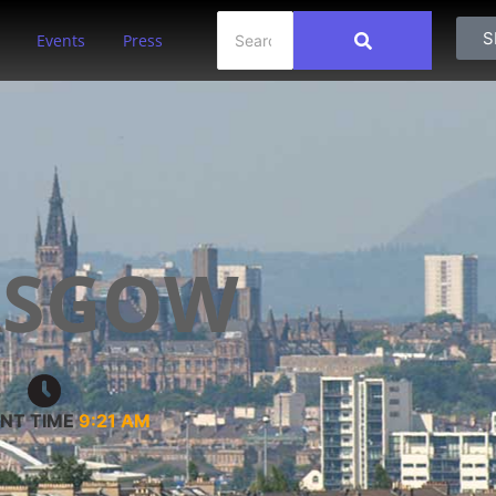
S
Events
Press
ASGOW
NT TIME
9:21 AM